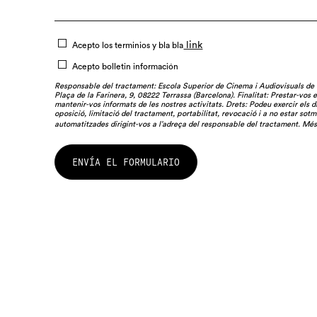
link
Acepto los terminios y bla bla
Acepto bolletin información
Responsable del tractament: Escola Superior de Cinema i Audiovisuals de
Plaça de la Farinera, 9, 08222 Terrassa (Barcelona). Finalitat: Prestar-vos 
mantenir-vos informats de les nostres activitats. Drets: Podeu exercir els dr
oposició, limitació del tractament, portabilitat, revocació i a no estar sotm
automatitzades dirigint-vos a l’adreça del responsable del tractament. Mé
ENVÍA EL FORMULARIO