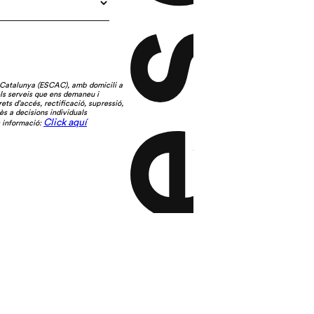
 Catalunya (ESCAC), amb domicili a
els serveis que ens demaneu i
ets d’accés, rectificació, supressió,
ès a decisions individuals
Click aquí
s informació: