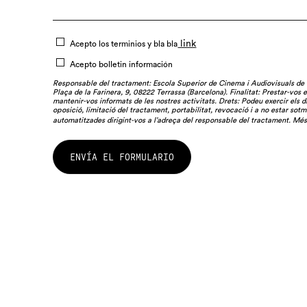
link
Acepto los terminios y bla bla
Acepto bolletin información
Responsable del tractament: Escola Superior de Cinema i Audiovisuals de
Plaça de la Farinera, 9, 08222 Terrassa (Barcelona). Finalitat: Prestar-vos 
mantenir-vos informats de les nostres activitats. Drets: Podeu exercir els dr
oposició, limitació del tractament, portabilitat, revocació i a no estar sotm
automatitzades dirigint-vos a l’adreça del responsable del tractament. Mé
ENVÍA EL FORMULARIO