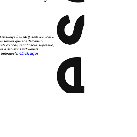
 Catalunya (ESCAC), amb domicili a
els serveis que ens demaneu i
ets d’accés, rectificació, supressió,
ès a decisions individuals
Click aquí
s informació: