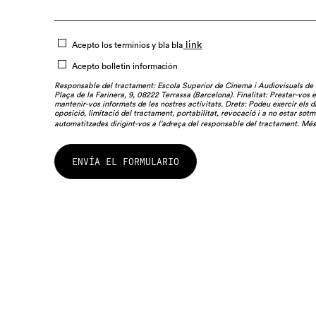
link
Acepto los terminios y bla bla
Acepto bolletin información
Responsable del tractament: Escola Superior de Cinema i Audiovisuals de
Plaça de la Farinera, 9, 08222 Terrassa (Barcelona). Finalitat: Prestar-vos 
mantenir-vos informats de les nostres activitats. Drets: Podeu exercir els dr
oposició, limitació del tractament, portabilitat, revocació i a no estar sotm
automatitzades dirigint-vos a l’adreça del responsable del tractament. Mé
ENVÍA EL FORMULARIO