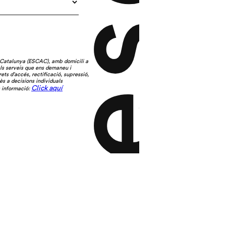
 Catalunya (ESCAC), amb domicili a
els serveis que ens demaneu i
ets d’accés, rectificació, supressió,
ès a decisions individuals
Click aquí
s informació: